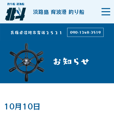
淡路島 育波港 釣り船
10月10日