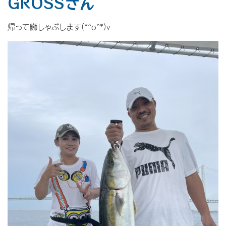
GROSSさん
帰って鰤しゃぶします(*^o^*)v