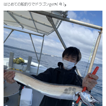
はじめての船釣りでドラゴンget٩( ᐛ )و