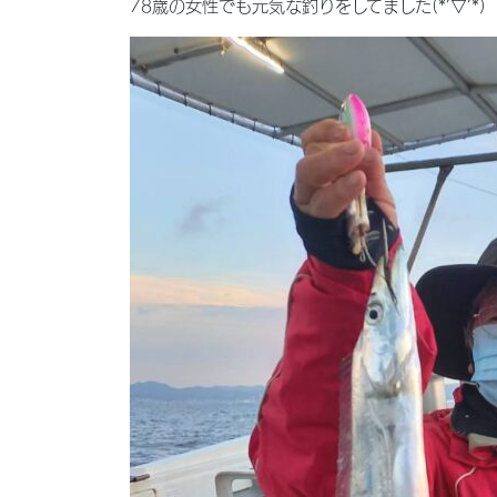
78歳の女性でも元気な釣りをしてました(*’▽’*)