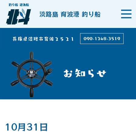
淡路島 育波港 釣り船
10月31日