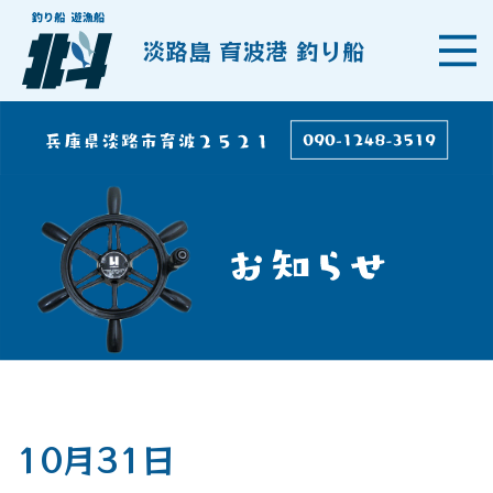
淡路島 育波港 釣り船
10月31日