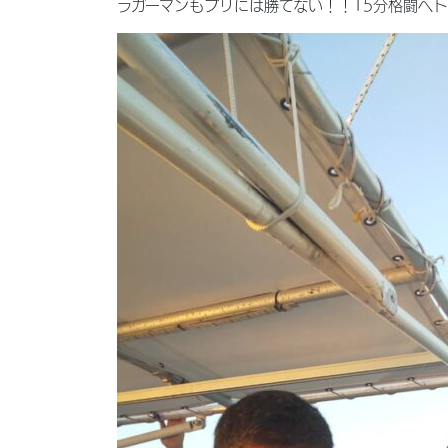
ラガーマンもブリには勝てない！！15分格闘ヘトヘト(