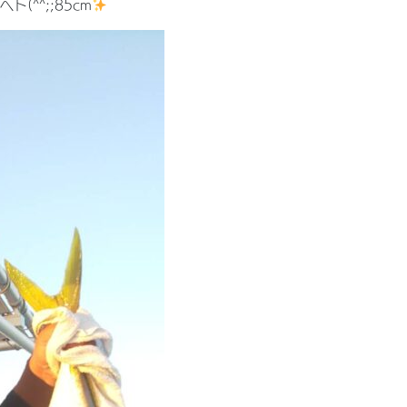
^^;;85cm