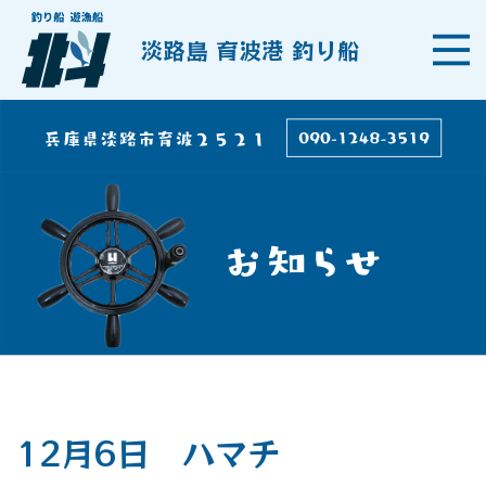
淡路島 育波港 釣り船
12月6日 ハマチ