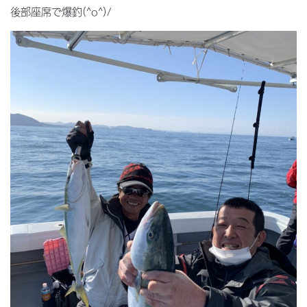
後部座席で爆釣(^o^)/