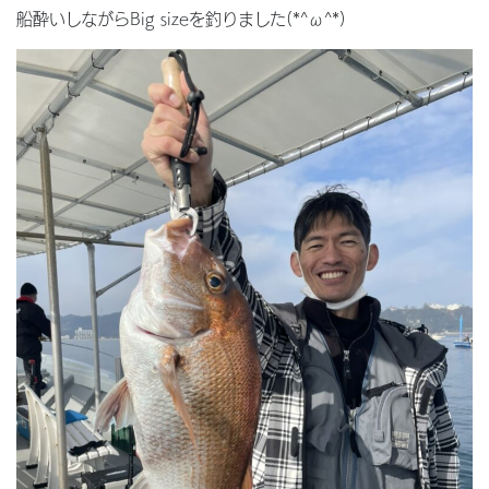
船酔いしながらBig sizeを釣りました(*^ω^*)