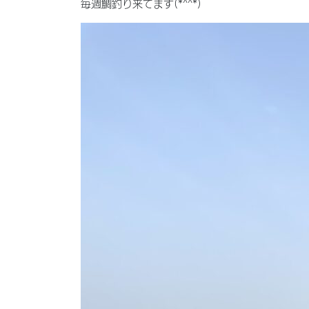
毎週鯛釣り来てます(*^^*)