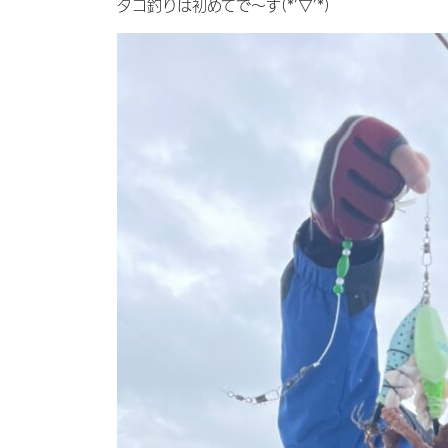
タコ釣りは初めてで〜す(*’▽’*)