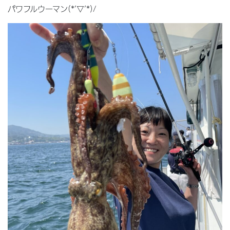
パワフルウーマン(*’▽’*)/