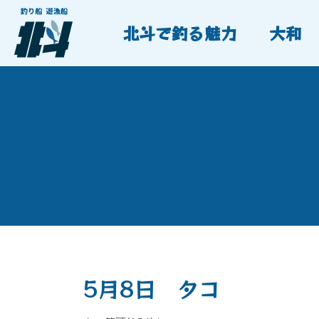
北斗で釣る魅力
大和
5月8日 タコ