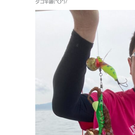
タコ竿頭(^O^)/