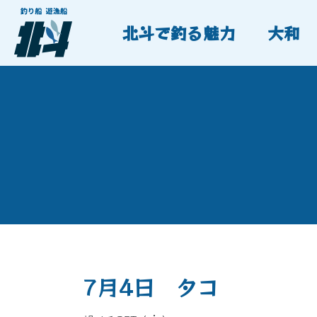
北斗で釣る魅力
大和
7月4日 タコ