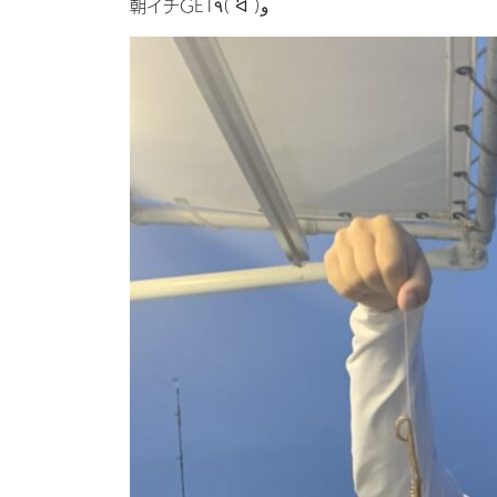
朝イチGET٩( ᐛ )و