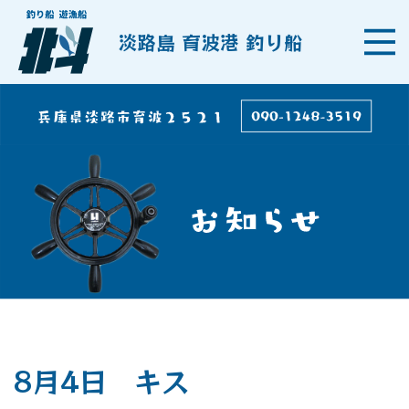
淡路島 育波港 釣り船
8月4日 キス