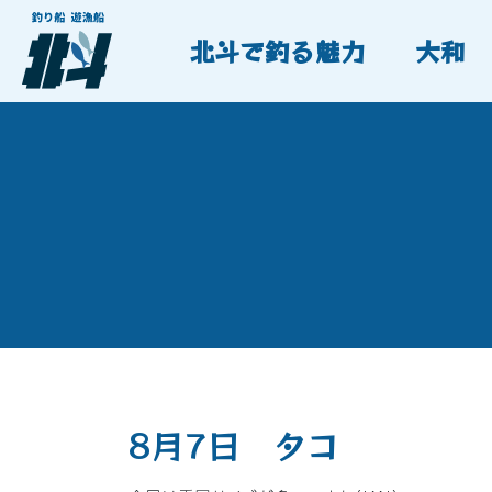
北斗で釣る魅力
大和
8月7日 タコ