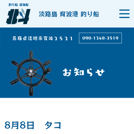
淡路島 育波港 釣り船
8月8日 タコ