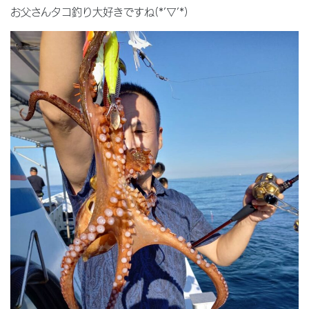
お父さんタコ釣り大好きですね(*’▽’*)