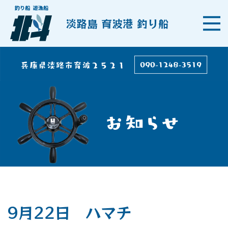
淡路島 育波港 釣り船
9月22日 ハマチ