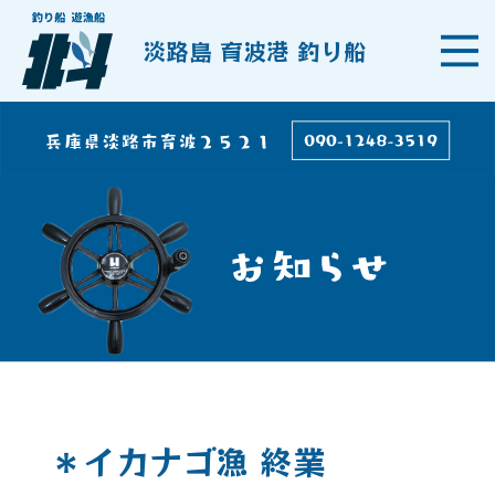
淡路島 育波港 釣り船
＊イカナゴ漁 終業