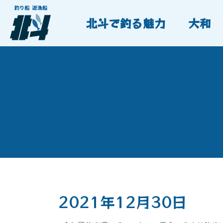
北斗で釣る魅力
大和
2021年12月30日