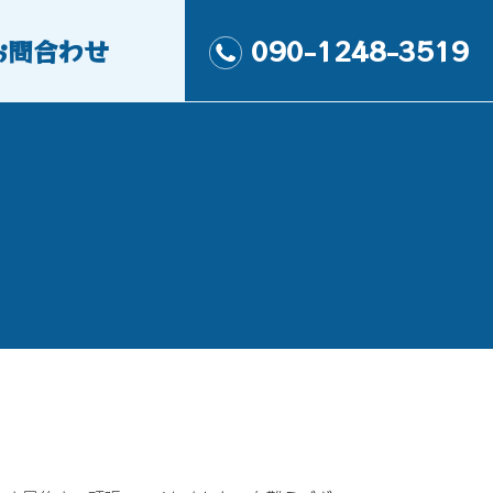
お問合わせ
090-1248-3519