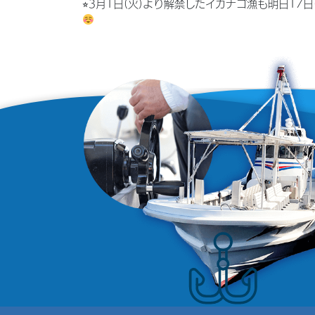
⭐︎3月1日(火)より解禁したイカナゴ漁も明日1