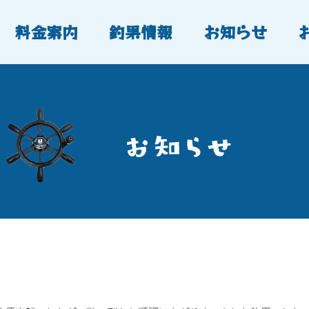
料金案内
釣果情報
お知らせ