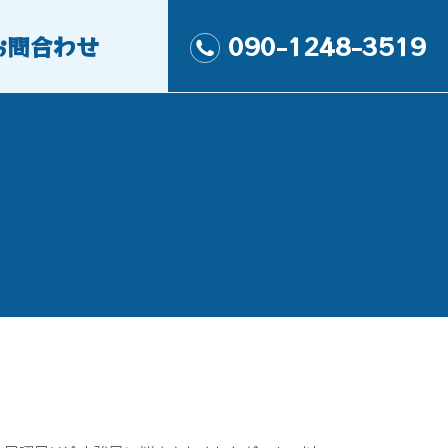
お問合わせ
090-1248-3519